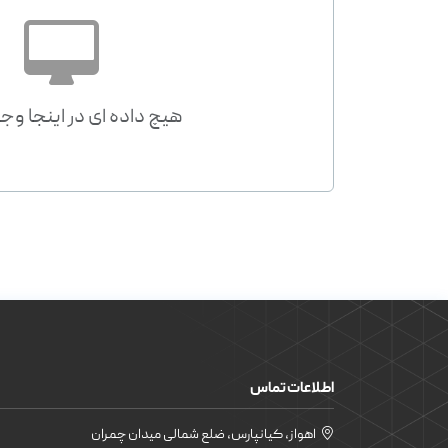
هیچ داده ای در اینجا وجو
اطلاعات تماس
اهواز، کیانپارس، ضلع شمالی میدان چمران