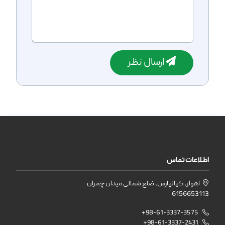
ارسال نظر
اطلاعات تماس
اهواز، کیانپارس، ضلع شمالی میدان چمران
6156653113
+98-61-3337-3575
+98-61-3337-2431