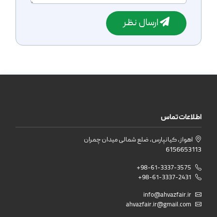
ارسال نظر
اطلاعات تماس
اهواز، کیانپارس، ضلع شمالی میدان چمران
6156653113
+98-61-3337-3575
+98-61-3337-2431
info@ahvazfair.ir
ahvazfair.ir@gmail.com