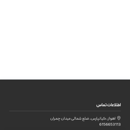
اطلاعات تماس
اهواز، کیانپارس، ضلع شمالی میدان چمران
6156653113