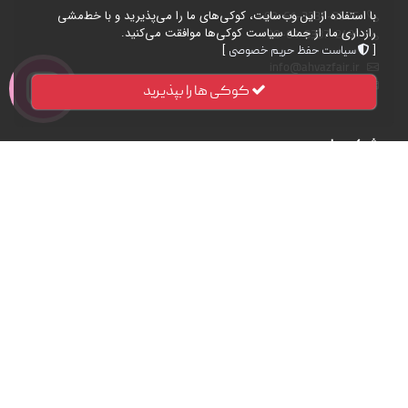
با استفاده از این وب‌سایت، کوکی‌های ما را می‌پذیرید و با خط‌مشی
+98-61-3337-3575
رازداری ما، از جمله سیاست کوکی‌ها موافقت می‌کنید.
+98-61-3337-2431
]
[
سیاست حفظ حریم خصوصی
info@ahvazfair.ir
ahvazfair.ir@gmail.com
کوکی ها را بپذیرید
شرکت ما
درباره ما
حریم خصوصی
شرایط و مقررات مشارکت
ارتباط با ما
مقررات غرفه‌سازی
لینک‌های سریع
رویدادها