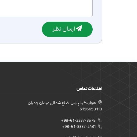
ارسال نظر
اطلاعات تماس
اهواز، کیانپارس، ضلع شمالی میدان چمران
6156653113
+98-61-3337-3575
+98-61-3337-2431