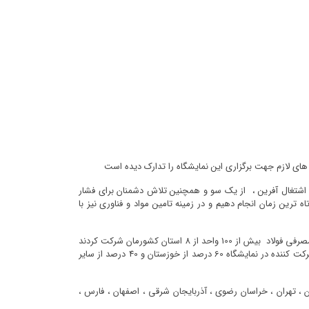
 های لازم جهت برگزاری این نمایشگاه را تدارک دیده است
و اشتغال آفرین ، از یک سو و همچنین تلاش دشمنان برای فشار
ترین زمان انجام دهیم و در زمینه تامین مواد و فناوری نیز با
مدیرعامل شرکت نمایشگاه های بین المللی خوزستان با اعلام این خبر افزود در نمایشگاه امسال سومین نمایشگاه بومی سازی قطعات ، تجهیزات و مواد مصرفی فولاد بیش از 100 واحد از 8 استان کشورمان شرکت کردند
یکی از اهداف مهم این موضوع نمایشگاهی با توجه به شعار سال حمایت از تولید ، دانش بنیان و اشتغال است ، بر همین اساس از مجموع 100 واحد شرکت کننده در نمایشگاه 60 درصد از خوزستان و 40 درصد از سایر
الین صنعت فولاد از 8 استان کشور که شامل استان های خوزستان ، تهران ، خراسان رضوی ، آذربایجان شرقی ، اصفهان ، فارس ،