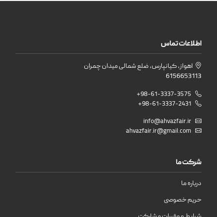
اطلاعات تماس
اهواز، کیانپارس، ضلع شمالی میدان چمران
6156653113
+98-61-3337-3575
+98-61-3337-2431
info@ahvazfair.ir
ahvazfair.ir@gmail.com
شرکت ما
درباره ما
حریم خصوصی
شرایط و مقررات مشارکت