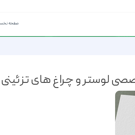
صفحه نخس
صی لوستر و چراغ های تزئینی