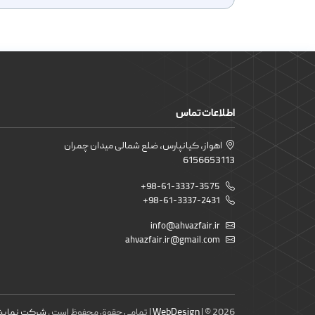
اطلاعات تماس
اهواز، کیانپارس، ضلع شمالی میدان چمران
6156653113
+98-61-3337-3575
+98-61-3337-2431
info@ahvazfair.ir
ahvazfair.ir@gmail.com
| © 2026 | تمامی حقوق محفوظ است .
WebDesign
شرکت نمایشگ