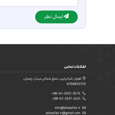
ارسال نظر
اطلاعات تماس
اهواز، کیانپارس، ضلع شمالی میدان چمران
6156653113
+98-61-3337-3575
+98-61-3337-2431
info@ahvazfair.ir
ahvazfair.ir@gmail.com