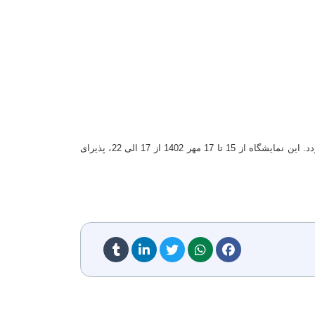
نمایشگاه ویژه ارائه توانمندی روستاییان و عشایر استان، با هدف تقویت ارتباطات سازنده میان روستاییان و بازار استان، به زودی برگزار می گردد. این نمایشگاه از 15 تا 17 مهر 1402 از 17 الی 22، پذیرای