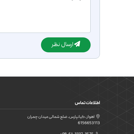
ارسال نظر
اطلاعات تماس
اهواز، کیانپارس، ضلع شمالی میدان چمران
6156653113