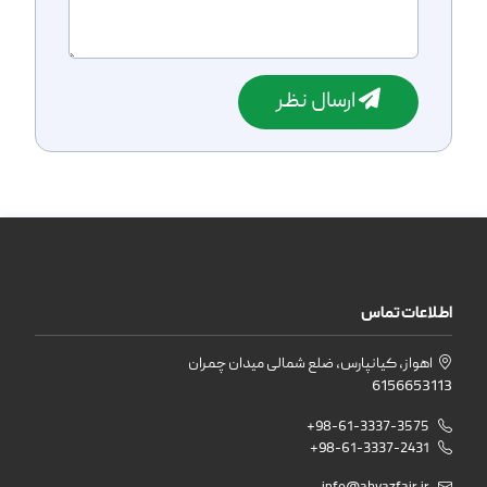
ارسال نظر
اطلاعات تماس
اهواز، کیانپارس، ضلع شمالی میدان چمران
6156653113
+98-61-3337-3575
+98-61-3337-2431