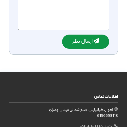
ارسال نظر
اطلاعات تماس
اهواز، کیانپارس، ضلع شمالی میدان چمران
6156653113
+98-61-3337-3575