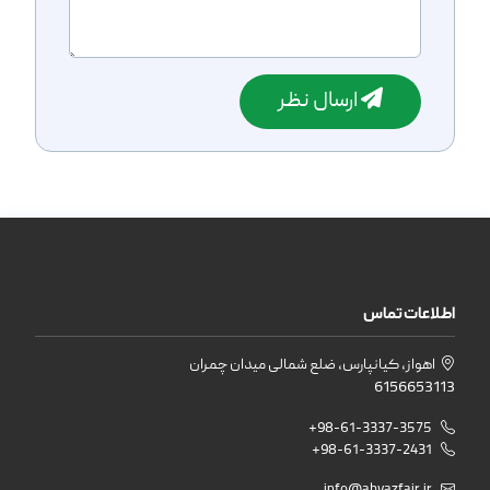
ارسال نظر
اطلاعات تماس
اهواز، کیانپارس، ضلع شمالی میدان چمران
6156653113
+98-61-3337-3575
+98-61-3337-2431