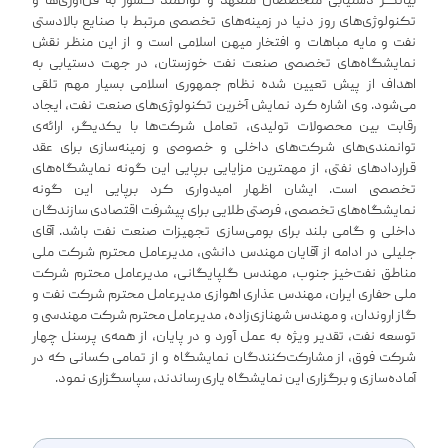
بیانگر دستیابی متخصصان متعهد و توانمند کشور به فن‌آوری‌ها و
تکنولوژی‌های روز دنیا در زمینه‌های تخصصی مرتبط با صنایع بالادستی
نفت و مایه مباهات و افتخار میهن اسلامی است و از این منظر نقش
نمایشگاه‌های تخصصی صنعت نفت خوزستان، در جهت دستیابی به
اهداف از پیش تعیین شده نظام جمهوری اسلامی بسیار مهم تلقی
می‌شود. وی اشاره کرد نمایش آخرین تکنولوژی‌های صنعت نفت، ایجاد
رقابت بین محصولات تولیدی، تعامل شرکت‌ها با یکدیگر، ارائه‌ی
توانمندی‌های شرکت‌های داخلی و خصوصی و زمینه‌سازی برای عقد
قراردادهای نفتی، از مهمترین مزایایی برپایی این گونه نمایشگاه‌های
تخصصی است. ایشان اظهار امیدواری کرد برپایی این گونه
نمایشگاه‌های تخصصی، فرصتی طلایی برای پیشرفت اقتصادی سازندگان
داخلی و‌ گامی بلند برای بومی‌سازی تجهیزات صنعت نفت باشد. آقای
جلیلی در ادامه از آقایان مهندس دانشی، مدیرعامل محترم شرکت ملی
مناطق نفت‌خیز جنوب، مهندس گلپایگانی، مدیرعامل محترم شرکت
ملی حفاری ایران، مهندس عذاری اهوازی مدیرعامل محترم شرکت نفت و
گاز اروندان، و مهندس شهنازی‌زاده، مدیرعامل محترم شرکت مهندسی و
توسعه نفت، تقدیر ویژه به عمل آورد و در پایان، از همه‌ی پرسنل چهار
شرکت فوق، از مشارکت‌کنندگان نمایشگاه و از تمامی کسانی که در
آماده‌سازی و برگزاری این نمایشگاه یاری رساندند، سپاسگزاری نمود.