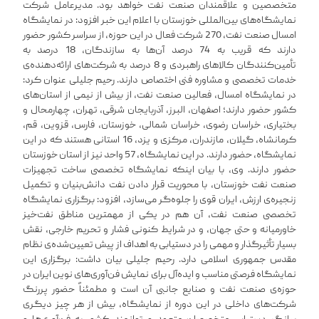
متخصصین و علاقمندان صنعت نفت خواهد بود. مدیرعامل شرکت
نمایشگاه‌های بین‌المللی خوزستان با اعلام این خبر افزود: در نمایشگاه
امسال صنعت نفت، 270 شرکت فعال در این حوزه، از سراسر کشور حضور
دارند که قریب به 74 درصد آن‌ها به سازندگان، 18 درصد به
تأمین‌کنندگان کالاهای راهبردی و 8 درصد به شرکت‌های ارائه‌دهنده‌ی
خدمات تخصصی و مشاوره فنی اختصاص دارند. رحیم جلیلی عنوان کرد:
در نمایشگاه امسال، فعالین صنعت نفت، از بیش از نیمی از استان‌های
کشور حضور دارند؛ اصفهان، البرز، آذربایجان شرقی، تهران، چهارمحال و
بختیاری، خراسان رضوی، خراسان شمالی، خوزستان، فارس، قزوین، قم،
کرمانشاه، گیلان، مازندران، مرکزی و یزد، 16 استانی هستند که در این
نمایشگاه، حضور دارند. در این نمایشگاه، 57 واحد نیز از استان خوزستان
حضور دارند. وی، با بیان اینکه نمایشگاه تخصصی ساخت تجهیزات
صنعت نفت خوزستان، با محوریت قرار دادن نفت دانش‌بنیان و تکمیل
زنجیره‌ی ارزش، ایران قوی را جلوه‌گر می‌سازد، افزود: برگزاری نمایشگاه
تخصصی صنعت نفت، آن هم در یکی از مهمترین مناطق نفت‌خیز
خاورمیانه و حتی جهان، و در شرایط کنونی فشار و تحریم خارجی، نقش
بسیار تأثیرگذار و مهمی را در دستیابی به اهداف از پیش تعیین‌شده‌ی نظام
مقدس جمهوری اسلامی دارد. رحیم جلیلی بیان داشت: برگزاری این
نمایشگاه فرصتی مناسب و ایده‌آل برای نمایش فن‌آوری‌های نوین ایران در
حوزه‌ی صنعت نفت و صنایع جانبی آن است و مطمئناً حضور پررنگ
شرکت‌های داخلی در این دوره از نمایشگاه، بیش از هر چیز دیگری