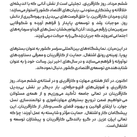
ششم مرداد، روز کارآفرینی، تجلیلی است از نقش آنانی که با اندیشه‌ای
خلاقانه و پشتکاری ستودنی، بنیان‌های اقتصاد کشور را استوار می‌سازند؛
زنان و مردان کارآفرین، با خلق فرصت‌های بی‌بدیل و بهره‌گیری از دانش
روز، موجبات رشد و توسعه‌ی پایدار را فراهم آورده و شکوفایی
سرزمین‌مان را رقم می‌زنند؛ آنان الهام‌بخشان نسل‌های فردا و سرمایه‌های
اجتماعی امروزند که جریان زندگی را به حرکت درمی‌آورند.
در این میان، نمایشگاه‌های بین‌المللی سراسر کشور به عنوان بسترهای
پویا، زمینه‌ی رونق اشتغال، حمایت از کارآفرینان و معرفی دستاوردهای
نوآورانه را فراهم می‌سازند و در سال‌های اخیر نیز، رسالت خود را به عنوان
شتابدهنده‌ی توسعه‌ی اقتصادی کشور، دنبال نموده‌اند.
اکنون، در آغاز هفته‌ی مهارت و کارآفرینی و در آستانه‌ی ششم مرداد، روز
کارآفرینی و آموزش‌های فنی‌وحرفه‌ای، بار دیگر بر نقش بی‌بدیل
کارآفرینان در تعالی جامعه تأکید می‌ورزیم و از همه‌ی مسئولان
می‌خواهیم ضمن ترویج بسترهای مهارت‌آموزی و توانمندسازی نسل
جوان، با ارتقای قوانین و بهبود فضای کسب‌وکار، از کارآفرینان، این
پیشگامان کار و اشتغال، حمایت مؤثر و شایسته به عمل آورند؛ چرا که
تعالی ایران عزیز، در گرو بالندگی کارآفرینان و پیشتازان توسعه و
اشتغال است.