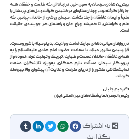
بهترین هادی مردمان به سوی خیر، در زمانه‌ای که ظلمت و خفقان همه
جا را فرا گرفته بود، چونان ستاره‌ای درخشیدن گرفت و دل‌های پریشان را
ملجأ و ایمان عاشقان را جلا گشت؛ سیمای روشنی از خاندان پیامبر، که
علم و کرامتش، تا همیشه چراغ جان و راهنمای هر جوینده‌ی حقیقت
است.
در روزهای میانی دهه‌ی مبارک امامت و ولایت، بدینوسیله با شور و مسرت،
فرا رسیدن سالروز میلاد با سعادت حضرت امام هادی علیه‌السلام را به
همه‌ی عاشقان خاندان عصمت و طهارت، تبریک و تهنیت عرض نموده و از
پروردگار سبحان مسألت دارم همگان، به‌ویژه تلاشگران صنعت
نمایشگاهی کشور را از دریای کرامت و عنایت آن پیشوای والا بهره‌مند
گرداند.
✍️ رحیم جلیلی
رئیس انجمن نمایشگاه‌های بین‌المللی ایران
به اشتراک
بگذارید