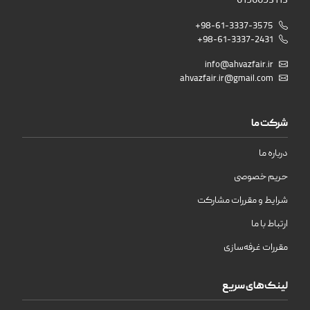
6156653113
+98-61-3337-3575
+98-61-3337-2431
info@ahvazfair.ir
ahvazfair.ir@gmail.com
شرکت ما
درباره ما
حریم خصوصی
شرایط و مقررات مشارکت
ارتباط با ما
مقررات غرفه‌سازی
لینک‌های سریع