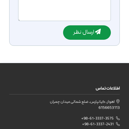
ارسال نظر
اطلاعات تماس
اهواز، کیانپارس، ضلع شمالی میدان چمران
6156653113
+98-61-3337-3575
+98-61-3337-2431