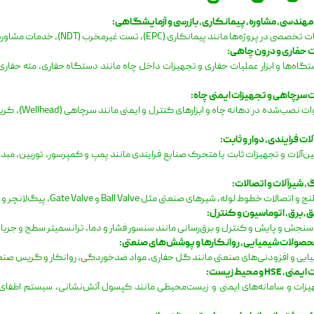
هندسی، مشاوره، پیمانکاری، بازرسی و آزمایشگاهی:
روژه‌ها مانند پیمانکاری (EPC)، تست غیرمخرب (NDT)، خدمات مشاوره، آزمایشگاه مرجع و بازرسی فنی.
 حفاری و درون‌چاهی:
 سرچاهی و تجهیزات ایمنی چاه:
ات فرایندی، دوار و ثابت:
ین‌آلات و تجهیزات ثابت یا متحرک صنایع فرایندی مانند پمپ و کمپرسور، توربین، م
 شیرآلات و اتصالات:
الات خطوط لوله، شیرهای صنعتی مثل Ball Valve و Gate Valve، پیگ‌لانچر و پیگ‌رسیور، آب‌بند و واشر.
یق، برق، اتوماسیون و کنترل:
و پایش و کنترل و برق‌رسانی مانند سنسور فشار و دما، ترانسمیتر سطح و جریان، سیستم DCS و PLC، تابلو برق ضدانفجار و کا
محصولات شیمیایی، روانکارها و پوشش‌های صنعتی:
ایی و افزودنی‌های صنعتی مانند گل حفاری، مواد ضدخوردگی، روانکار و گریس صنع
HSE و محیط زیست:
هیزات و سامانه‌های ایمنی و زیست‌محیطی مانند کپسول آتش‌نشانی، سیستم اطفا