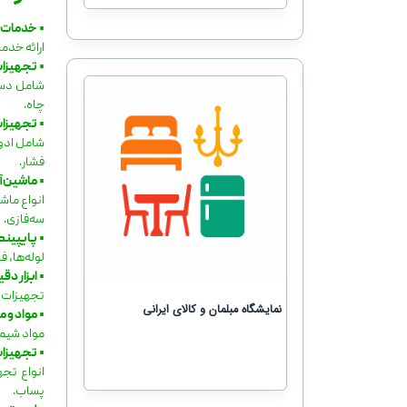
•
خدمات م
ارائه خدمات تخصصی در پ
•
تجهیزات
چاه.
•
تجهیزات
فشار.
•
ماشین‌آل
انواع ماش
سه‌فازی.
•
پایپینگ،
لوله‌ها، فلنج و اتص
•
ابزار دق
تجهیزات سنجش 
نمایشگاه مبلمان و کالای ایرانی
•
مواد و 
مواد شیمی
•
تجهیزات ایمنی، 
انواع تج
پساب.