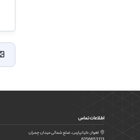
اطلاعات تماس
اهواز، کیانپارس، ضلع شمالی میدان چمران
6156653113