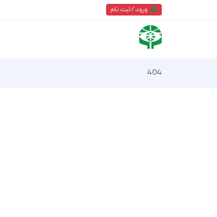
ورود / ثبت نام
404