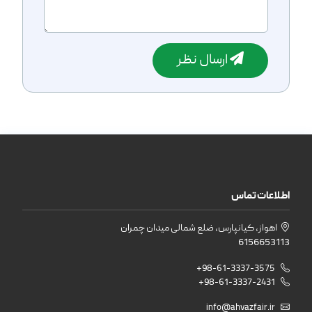
ارسال نظر
اطلاعات تماس
اهواز، کیانپارس، ضلع شمالی میدان چمران
6156653113
+98-61-3337-3575
+98-61-3337-2431
info@ahvazfair.ir