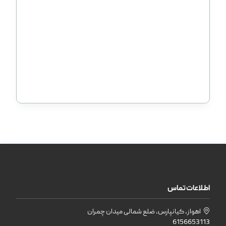
اطلاعات تماس
اهواز، کیانپارس، ضلع شمالی میدان چمران
6156653113