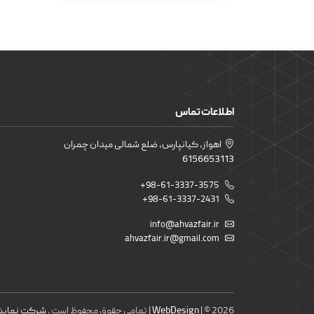
اطلاعات تماس
اهواز، کیانپارس، ضلع شمالی میدان چمران
6156653113
+98-61-3337-3575
+98-61-3337-2431
info@ahvazfair.ir
ahvazfair.ir@gmail.com
| © 2026 | تمامی حقوق محفوظ است .
WebDesign
شرکت نمایشگ