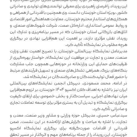
اقدامات صورت‌گرفته در حوزه جذب هیئت‌های تجاری خارجی اشاره کرد و
این رویداد را فرصتی راهبردی برای معرفی توانمندی‌های تولیدی و صادراتی
کشور، بویژه استان خوزستان دانست. وی همچنین با قدردانی از همراهی و
همکاری‌های استاندار محترم خوزستان، معاونت هماهنگی امور اقتصادی
و
روابط عمومی
استانداری، اداره‌کل صمت، شرکت شهرک‌های صنعتی، و
اتاق‌های بازرگانی استان خوزستان که در مسیر برنامه‌ریزی و تدارک این
رویداد نقش مؤثری دارند، بر اهمیت این هم‌افزایی نهادی در برگزاری
هرچه مطلوب‌تر نمایشگاه تأکید کرد.
مدیرعامل نمایشگاه بین‌المللی خوزستان، با تصریح اهمیت نقش وزارت
صنعت، معدن و تجارت در موفقیت این نمایشگاه، خواستار بهره‌گیری از
ظرفیت‌های حمایتی این وزارتخانه در حوزه‌هایی همچون جلب مشارکت
بنگاه‌های بزرگ، همراهی تشکل‌های صنعتی و تسهیل فرآیندهای مرتبط
با حضور فعال تولیدکنندگان و صادرکنندگان در نمایشگاه شد.
در ادامه، محمد مسعودی، دبیرکل انجمن نمایشگاه‌های بین‌المللی
ایران نیز با اشاره به اهداف کلان اکسپو ۱۴۰۴ خوزستان، بر لزوم هم‌افزایی
میان نهادهای اجرایی، سیاست‌گذار و بخش خصوصی برای ارتقای کیفیت
برگزاری نمایشگاه و تبدیل آن به بستری مؤثر برای توسعه تعاملات تجاری
و صادراتی تأکید کرد.
سیدعباس حسینی، مدیرکل حوزه وزارتی و مشاور وزیر صنعت، معدن و
تجارت، با اشاره به مباحث و گزارش‌های ارائه‌شده در این نشست، ضمن
قدردانی از اقدامات صورت‌گرفته برای برگزاری نمایشگاه اکسپو
خوزستان، این رویداد را از جمله برنامه‌های مهم و اثرگذار در مسیر تحقق